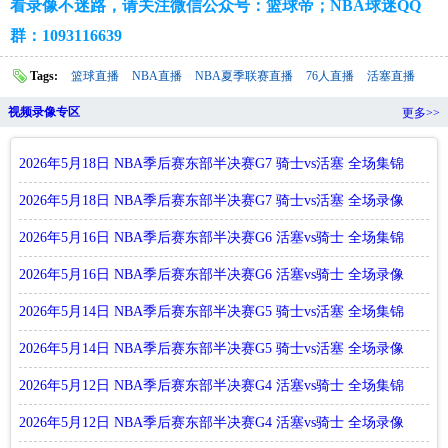
看录像不迷路，请关注微信公众号：篮球帝；NBA球迷QQ
群：1093116639
Tags:
篮球直播
NBA直播
NBA夏季联赛直播
76人直播
活塞直播
视频录像专区
更多>>
2026年5月18日 NBA季后赛东部半决赛G7 骑士vs活塞 全场集锦
2026年5月18日 NBA季后赛东部半决赛G7 骑士vs活塞 全场录像
回放
2026年5月16日 NBA季后赛东部半决赛G6 活塞vs骑士 全场集锦
2026年5月16日 NBA季后赛东部半决赛G6 活塞vs骑士 全场录像
回放
2026年5月14日 NBA季后赛东部半决赛G5 骑士vs活塞 全场集锦
2026年5月14日 NBA季后赛东部半决赛G5 骑士vs活塞 全场录像
回放
2026年5月12日 NBA季后赛东部半决赛G4 活塞vs骑士 全场集锦
2026年5月12日 NBA季后赛东部半决赛G4 活塞vs骑士 全场录像