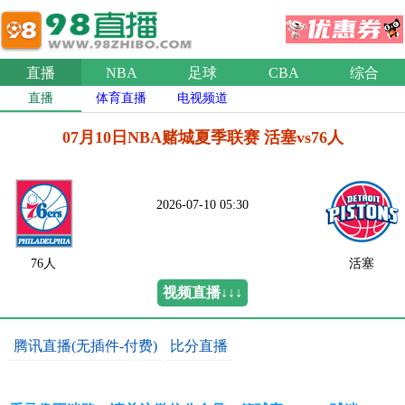
直播
NBA
足球
CBA
综合
直播
体育直播
电视频道
07月10日NBA赌城夏季联赛 活塞vs76人
2026-07-10 05:30
76人
活塞
视频直播↓↓↓
腾讯直播(无插件-付费)
比分直播