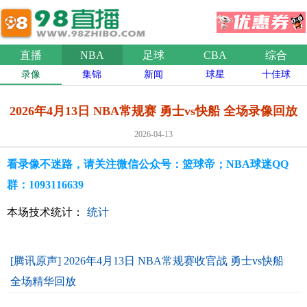
直播
NBA
足球
CBA
综合
录像
集锦
新闻
球星
十佳球
2026年4月13日 NBA常规赛 勇士vs快船 全场录像回放
2026-04-13
看录像不迷路，请关注微信公众号：篮球帝；NBA球迷QQ
群：1093116639
本场技术统计：
统计
[腾讯原声] 2026年4月13日 NBA常规赛收官战 勇士vs快船
全场精华回放