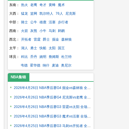
东南：
热火
老鹰
奇才
黄蜂
魔术
大西：
猛龙
篮网
凯尔特人
76人
尼克斯
中部：
骑士
公牛
雄鹿
活塞
步行者
西南：
火箭
灰熊
小牛
马刺
鹈鹕
西北：
开拓者
雷霆
爵士
掘金
森林狼
太平：
湖人
勇士
快船
太阳
国王
球员：
科比
乔丹
姚明
詹姆斯
杜兰特
韦德
霍华德
纳什
麦迪
奥尼尔
NBA集锦
2026年4月26日 NBA季后赛G4 掘金vs森林狼 全场集锦
2026年4月26日 NBA季后赛G4 尼克斯vs老鹰 全场集锦
2026年4月26日 NBA季后赛G3 雷霆vs太阳 全场集锦
2026年4月26日 NBA季后赛G3 魔术vs活塞 全场集锦
2026年4月25日 NBA季后赛G3 马刺vs开拓者 全场集锦