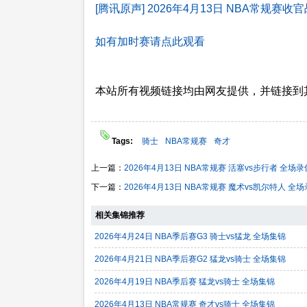
[腾讯原声] 2026年4月13日 NBA常规赛收
如有加时赛请点此观看
本站所有视频链接均由网友提供，并链接到
Tags:
骑士
NBA常规赛
奇才
上一篇：
2026年4月13日 NBA常规赛 活塞vs步行者 全场
下一篇：
2026年4月13日 NBA常规赛 魔术vs凯尔特人 全
相关集锦推荐
2026年4月24日 NBA季后赛G3 骑士vs猛龙 全场集锦
2026年4月21日 NBA季后赛G2 猛龙vs骑士 全场集锦
2026年4月19日 NBA季后赛 猛龙vs骑士 全场集锦
2026年4月13日 NBA常规赛 奇才vs骑士 全场集锦