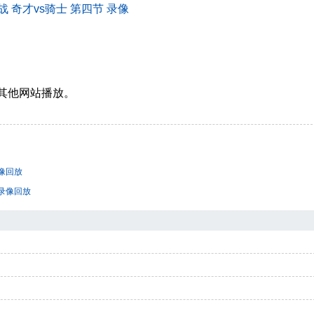
官战 奇才vs骑士 第四节 录像
其他网站播放。
录像回放
场录像回放