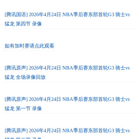
[腾讯国语] 2026年4月24日 NBA季后赛东部首轮G3 骑士vs
猛龙 第四节 录像
如有加时赛请点此观看
[腾讯原声] 2026年4月24日 NBA季后赛东部首轮G3 骑士vs
猛龙 全场录像回放
[腾讯原声] 2026年4月24日 NBA季后赛东部首轮G3 骑士vs
猛龙 第一节 录像
[腾讯原声] 2026年4月24日 NBA季后赛东部首轮G3 骑士vs