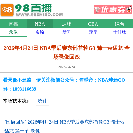
直播
NBA
足球
CBA
综合
录像
集锦
新闻
球星
十佳球
2026年4月24日 NBA季后赛东部首轮G3 骑士vs猛龙 全
场录像回放
2026-04-24
看录像不迷路，请关注微信公众号：篮球帝；NBA球迷QQ
群：1093116639
本场技术统计：
统计
[国语回放] 2026年4月24日 NBA季后赛东部首轮G3 骑士vs
猛龙 第一节 录像